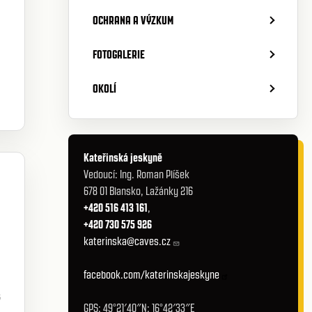
OCHRANA A VÝZKUM
FOTOGALERIE
OKOLÍ
Kateřinská jeskyně
Vedoucí: Ing. Roman Plíšek
678 01 Blansko, Lažánky 216
+420 516 413 161
,
+420 730 575 926
katerinska@caves.cz
facebook.com/katerinskajeskyne
ě
GPS: 49°21′40″N; 16°42′33″E