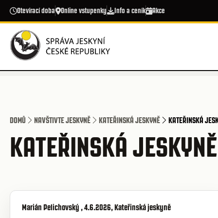
Přejít k hlavnímu obsahu
Otevírací doba
Online vstupenky
Info a ceník
Akce
DOMŮ
NAVŠTIVTE JESKYNĚ
KATEŘINSKÁ JESKYNĚ
KATEŘINSKÁ JESK
KATEŘINSKÁ JESKYNĚ
Marián Pelichovský , 4.6.2026, Kateřinská jeskyně