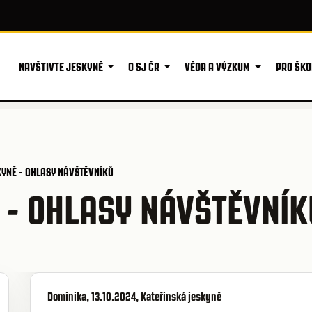
NAVŠTIVTE JESKYNĚ
O SJ ČR
VĚDA A VÝZKUM
PRO ŠKO
YNĚ - OHLASY NÁVŠTĚVNÍKŮ
 - OHLASY NÁVŠTĚVNÍK
Dominika, 13.10.2024, Kateřinská jeskyně