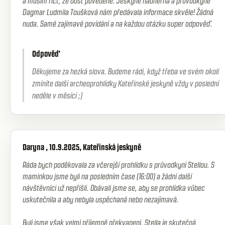
a musím říct, že dost povedené. Jeskyně nádherná a průvodkyně
Dagmar Ludmila Toušková nám předávala informace skvěle! Žádná
nuda. Samé zajímavé povídání a na každou otázku super odpověď.
Odpověď
Děkujeme za hezká slova. Budeme rádi, když třeba ve svém okolí
zmíníte další archeoprohlídky Kateřinské jeskyně vždy v poslední
neděle v měsíci ;)
Daryna , 10.9.2025, Kateřinská jeskyně
Ráda bych poděkovala za včerejší prohlídku s průvodkyní Stellou. S
maminkou jsme byli na posledním čase (16:00) a žádní další
návštěvníci už nepřišli. Obávali jsme se, aby se prohlídka vůbec
uskutečnila a aby nebyla uspěchaná nebo nezajímavá.
Byli jsme však velmi příjemně překvapeni. Stella je skutečná