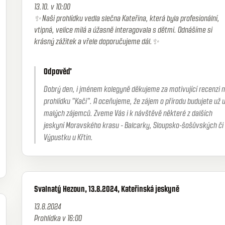
13.10. v 10:00
✨ Naši prohlídku vedla slečna Kateřina, která byla profesionální,
vtipná, velice milá a úžasně interagovala s dětmi. Odnášíme si
krásný zážitek a vřele doporučujeme dál.✨
Odpověď
Dobrý den, i jménem kolegyně děkujeme za motivující recenzi 
prohlídku "Kači". A oceňujeme, že zájem o přírodu budujete už 
malých zájemců. Zveme Vás i k návštěvě některé z dalších
jeskyní Moravského krasu - Balcarky, Sloupsko-šošůvských či
Výpustku u Křtin.
Svalnatý Hezoun, 13.8.2024, Kateřinská jeskyně
13.8.2024
Prohlídka v 16:00