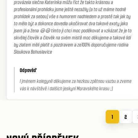
provázela slečna Katerinka můžu říct že takto krásnou a
profesionální prohlídku jsme ještě nezažily (a to už máme hodně
prohlídek za sebou) vše s humorem nadhledem a prostě tak jak by
to mělo být a dokonce dovedla ukočírovat dva takové exoty jako
jsem já a žena 😃😃 tímto ji chci moc poděkovat a vzkázat že je to
skvělej člověk a člověk na svém místě moc děkujeme a takové lidi
by zlatem měli platit s pozdravem a ze100% doporučujeme rodina
Sloukova Bohuslavice
Odpověď
I jménem kolegyně děkujeme za hezkou zpětnou vazbu a zveme
vás k návštěvě i dalších jeskyní Moravského krasu ;)
1
2