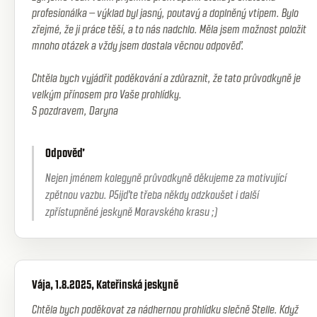
profesionálka – výklad byl jasný, poutavý a doplněný vtipem. Bylo
zřejmé, že ji práce těší, a to nás nadchlo. Měla jsem možnost položit
mnoho otázek a vždy jsem dostala věcnou odpověď.
Chtěla bych vyjádřit poděkování a zdůraznit, že tato průvodkyně je
velkým přínosem pro Vaše prohlídky.
S pozdravem, Daryna
Odpověď
Nejen jménem kolegyně průvodkyně děkujeme za motivující
zpětnou vazbu. P5ijďte třeba někdy odzkoušet i další
zpřístupněné jeskyně Moravského krasu ;)
Vája, 1.8.2025, Kateřinská jeskyně
Chtěla bych poděkovat za nádhernou prohlídku slečně Stelle. Když