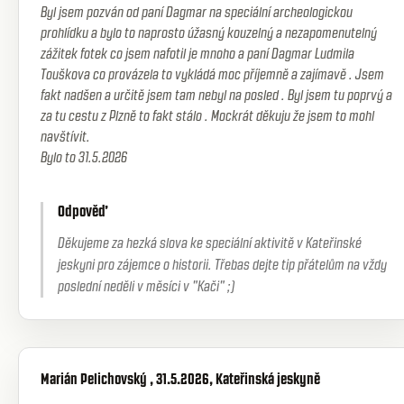
Byl jsem pozván od paní Dagmar na speciální archeologickou
prohlídku a bylo to naprosto úžasný kouzelný a nezapomenutelný
zážitek fotek co jsem nafotil je mnoho a paní Dagmar Ludmila
Touškova co provázela to vykládá moc příjemně a zajímavě . Jsem
fakt nadšen a určitě jsem tam nebyl na posled . Byl jsem tu poprvý a
za tu cestu z Plzně to fakt stálo . Mockrát děkuju že jsem to mohl
navštívit.
Bylo to 31.5.2026
Odpověď
Děkujeme za hezká slova ke speciální aktivitě v Kateřinské
jeskyni pro zájemce o historii. Třebas dejte tip přátelům na vždy
poslední neděli v měsíci v "Kači" ;)
Marián Pelichovský , 31.5.2026, Kateřinská jeskyně