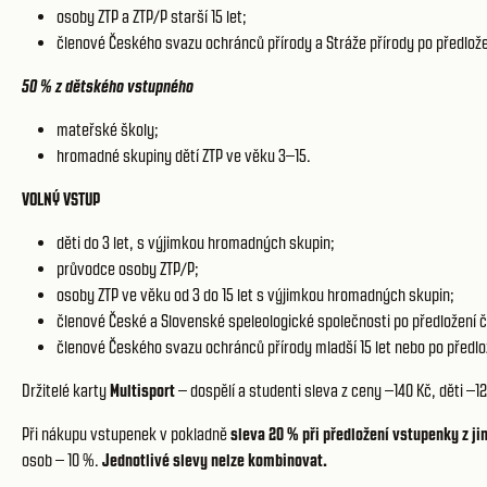
osoby ZTP a ZTP/P starší 15 let;
členové Českého svazu ochránců přírody a Stráže přírody po předlož
50 % z dětského vstupného
mateřské školy;
hromadné skupiny dětí ZTP ve věku 3–15.
VOLNÝ VSTUP
děti do 3 let, s výjimkou hromadných skupin;
průvodce osoby ZTP/P;
osoby ZTP ve věku od 3 do 15 let s výjimkou hromadných skupin;
členové České a Slovenské speleologické společnosti po předložení 
členové Českého svazu ochránců přírody mladší 15 let nebo po předl
Držitelé karty
Multisport
– dospělí a studenti sleva z ceny –140 Kč, děti –1
Při nákupu vstupenek v pokladně
sleva 20 % při předložení vstupenky z j
osob – 10 %.
Jednotlivé slevy nelze kombinovat.