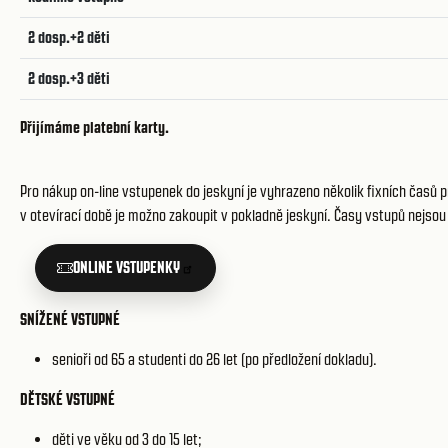
2 dosp.+2 děti
2 dosp.+3 děti
Přijímáme platební karty.
Pro nákup on-line vstupenek do jeskyní je vyhrazeno několik fixních časů
v otevírací době je možno zakoupit v pokladně jeskyní. Časy vstupů nejsou
ONLINE VSTUPENKY
SNÍŽENÉ VSTUPNÉ
senioři od 65 a studenti do 26 let (po předložení dokladu).
DĚTSKÉ VSTUPNÉ
děti ve věku od 3 do 15 let;