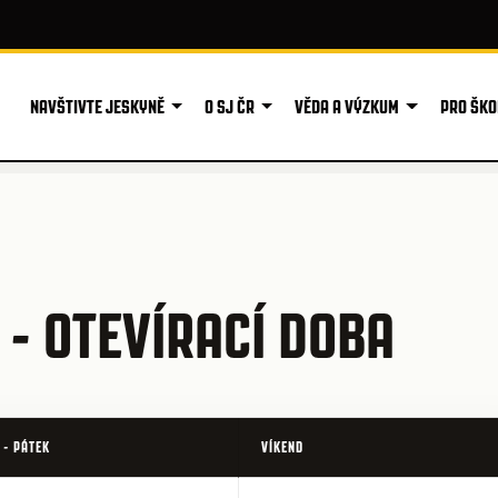
NAVŠTIVTE JESKYNĚ
O SJ ČR
VĚDA A VÝZKUM
PRO ŠKO
- OTEVÍRACÍ DOBA
 - PÁTEK
VÍKEND