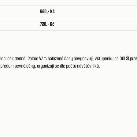
620,- Kč
720,- Kč
 prohlídek denně. Pokud Vám nabízené časy nevyhovují, vstupenky na DALŠÍ pro
 předem pevně dány, organizují se dle počtu návštěvníků.