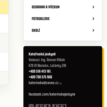
OCHRANA A VÝZKUM
FOTOGALERIE
OKOLÍ
Kateřinská jeskyně
Vedoucí: Ing. Roman Plíšek
678 01 Blansko, Lažánky 216
+420 516 413 161
,
+420 730 575 926
katerinska@caves.cz
facebook.com/katerinskajeskyne
GPS: 49°21′40″N; 16°42′33″E