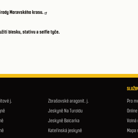
írody Moravského krasu.
ití blesku, stativu a selfie tyče.
SLUŽBY
tové j.
Zbrašovské aragonit. j.
Pro m
yně
Jeskyně Na Turoldu
Onlin
ně
Jeskyně Balcarka
Volná
ně
Kateřinská jeskyně
Mapa 