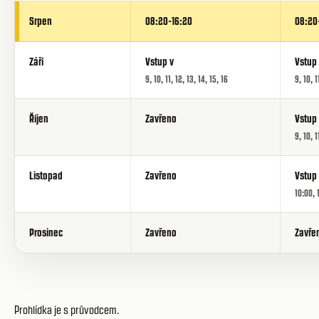
Srpen
08:20-16:20
08:20
Září
Vstup v
Vstup
9, 10, 11, 12, 13, 14, 15, 16
9, 10, 1
Říjen
Zavřeno
Vstup
9, 10, 1
Listopad
Zavřeno
Vstup
10:00, 
Prosinec
Zavřeno
Zavře
Prohlídka je s průvodcem.