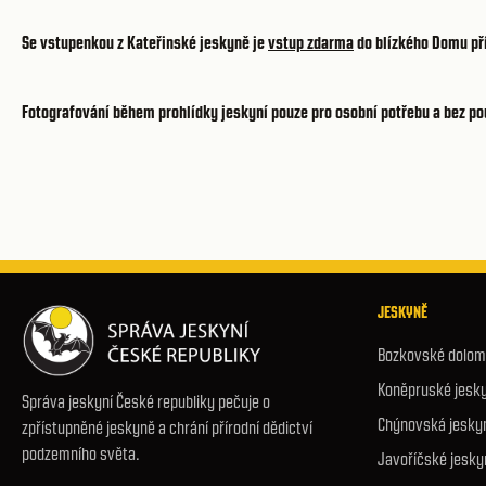
Se vstupenkou z Kateřinské jeskyně je
vstup zdarma
do blízkého
Domu př
Fotografování během prohlídky jeskyní pouze pro osobní potřebu a bez použ
JESKYNĚ
Bozkovské dolomi
Koněpruské jesk
Správa jeskyní České republiky pečuje o
Chýnovská jesky
zpřístupněné jeskyně a chrání přírodní dědictví
podzemního světa.
Javoříčské jesky