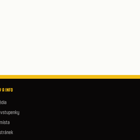
 A INFO
édia
e vstupenky
 místa
stránek