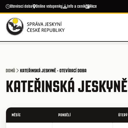
Přejít k hlavnímu obsahu
Otevírací doba
Online vstupenky
Info a ceník
Akce
DOMŮ
KATEŘINSKÁ JESKYNĚ - OTEVÍRACÍ DOBA
KATEŘINSKÁ JESKYNĚ 
MĚSÍC
PONDĚLÍ
ÚTERÝ