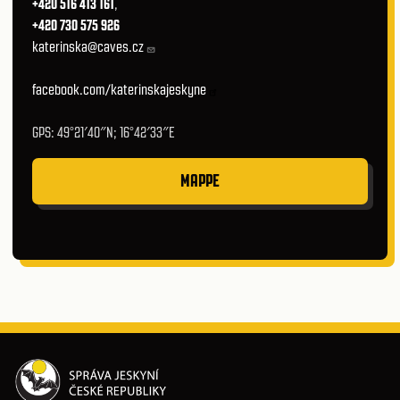
+420 516 413 161
,
+420 730 575 926
katerinska@caves.cz
facebook.com/katerinskajeskyne
GPS: 49°21′40″N; 16°42′33″E
MAPPE