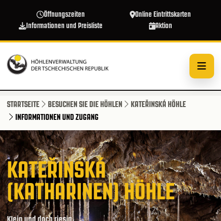
Direkt zum Inhalt
Öffnungszeiten
Online Eintrittskarten
Informationen und Preisliste
Aktion
STARTSEITE
BESUCHEN SIE DIE HÖHLEN
KATEŘINSKÁ HÖHLE
INFORMATIONEN UND ZUGANG
KATEŘINSKÁ
(KATHARINEN) HÖHLE
Klein und doch riesig