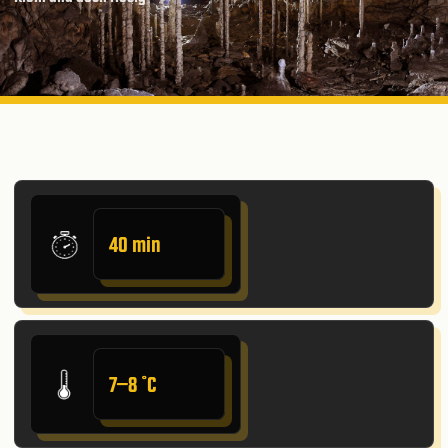
40 min
7–8 ˚C