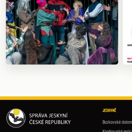
JESKYNĚ
Bozkovské dolomi
Koněpruské jesk