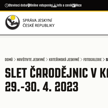
Přejít k hlavnímu obsahu
Otevírací doba
Online vstupenky
Info a ceník
Akce
DOMŮ
NAVŠTIVTE JESKYNĚ
KATEŘINSKÁ JESKYNĚ
FOTOGALERIE
S
SLET ČARODĚJNIC V K
29.-30. 4. 2023