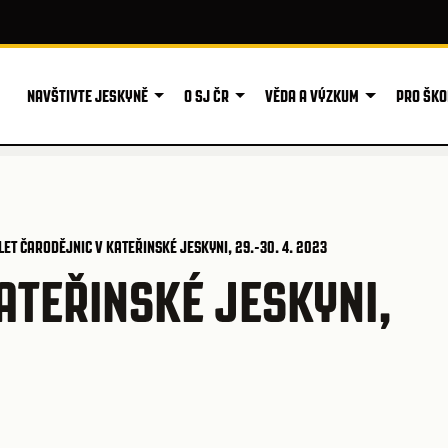
NAVŠTIVTE JESKYNĚ
O SJ ČR
VĚDA A VÝZKUM
PRO ŠKO
LET ČARODĚJNIC V KATEŘINSKÉ JESKYNI, 29.-30. 4. 2023
ATEŘINSKÉ JESKYNI,