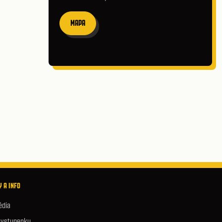
MAPA
 A INFO
édia
e vstupenky