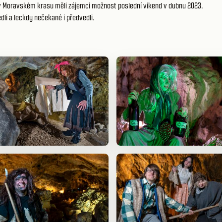
ě v Moravském krasu měli zájemci možnost poslední víkend v dubnu 2023.
dli a leckdy nečekané i předvedli.