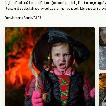
Přijít s dětmi prožít netradiční kostýmované prohlídky Kateřinské jeskyn
I tentokrát se dočkali postaviček ze známých pohádek, které jeskyní prove
Foto Jaroslav Šanda/SJ ČR