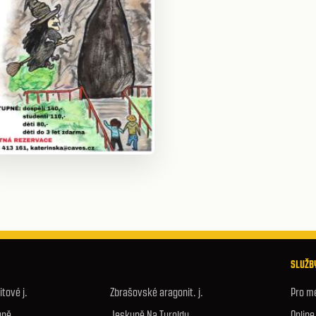
SLUŽBY
tové j.
Zbrašovské aragonit. j.
Pro m
yně
Jeskyně Na Turoldu
Onlin