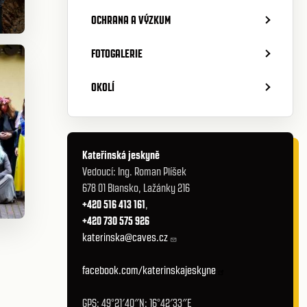
OCHRANA A VÝZKUM
FOTOGALERIE
OKOLÍ
Kateřinská jeskyně
Vedoucí: Ing. Roman Plíšek
678 01 Blansko, Lažánky 216
+420 516 413 161
,
+420 730 575 926
katerinska@caves.cz
facebook.com/katerinskajeskyne
GPS: 49°21′40″N; 16°42′33″E