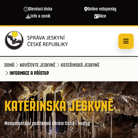
Přejít k hlavnímu obsahu
Otevírací doba
Online vstupenky
Info a ceník
Akce
DOMŮ
NAVŠTIVTE JESKYNĚ
KATEŘINSKÁ JESKYNĚ
INFORMACE A PŘÍSTUP
KATEŘINSKÁ JESKYNĚ
Monumentání podzemní chrám ticha i hudby