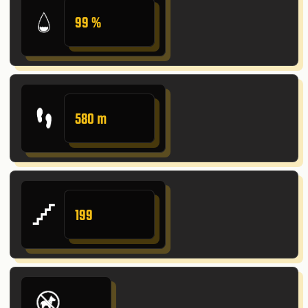
99 %
580 m
199