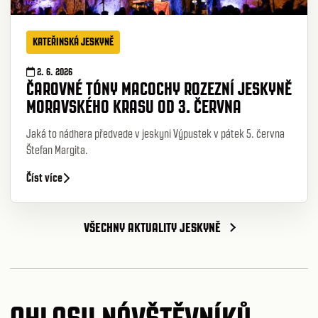
KATEŘINSKÁ JESKYNĚ
2. 6. 2026
ČAROVNÉ TÓNY MACOCHY ROZEZNÍ JESKYNĚ
MORAVSKÉHO KRASU OD 3. ČERVNA
Jaká to nádhera předvede v jeskyni Výpustek v pátek 5. června
Štefan Margita.
Číst více
VŠECHNY AKTUALITY JESKYNĚ
OHLASY NÁVŠTĚVNÍKŮ