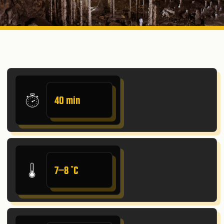
40 min
7–8 ˚C