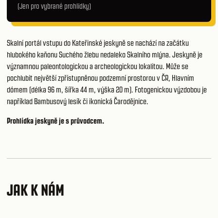
(Jen pro vybrané prohlídky)
Skalní portál vstupu do Kateřinské jeskyně se nachází na začátku
hlubokého kaňonu Suchého žlebu nedaleko Skalního mlýna. Jeskyně je
významnou paleontologickou a archeologickou lokalitou. Může se
pochlubit největší zpřístupněnou podzemní prostorou v ČR, Hlavním
dómem (délka 96 m, šířka 44 m, výška 20 m). Fotogenickou výzdobou je
například Bambusový lesík či ikonická Čarodějnice.
Prohlídka jeskyně je s průvodcem.
JAK K NÁM