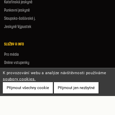
Kateřinská jeskyně
Punkevní jeskyně
Sloupsko-šošůvské j.
Jeskyně Výpustek
SLUŽBY A INFO
Pro média
Online vstupenky
Volná místa
K provozování webu a analýze návštěvnosti používáme
Mapa stránek
soubory cookies.
Prohlášení o přístupnosti
Přijmout všechny cookie
Přijmout jen nezbytné
Ochrana osobních údajů
Zásady cookies