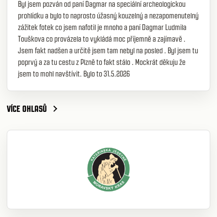
Byl jsem pozván od paní Dagmar na speciální archeologickou
prohlídku a bylo to naprosto úžasný kouzelný a nezapomenutelný
zážitek fotek co jsem nafotil je mnoho a paní Dagmar Ludmila
Touškova co provázela to vykládá moc příjemně a zajímavě .
Jsem fakt nadšen a určitě jsem tam nebyl na posled . Byl jsem tu
poprvý a za tu cestu z Plzně to fakt stálo . Mockrát děkuju že
jsem to mohl navštívit. Bylo to 31.5.2026
VÍCE OHLASŮ