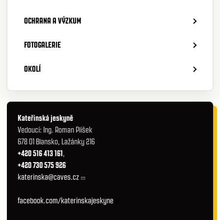
OCHRANA A VÝZKUM
FOTOGALERIE
OKOLÍ
Kateřinská jeskyně
Vedoucí: Ing. Roman Plíšek
678 01 Blansko, Lažánky 216
+420 516 413 161
,
+420 730 575 926
katerinska@caves.cz
facebook.com/katerinskajeskyne