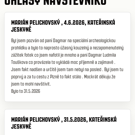
MARIÁN PELICHOVSKÝ , 4.6.2026, KATEŘINSKÁ
JESKYNĚ
Byl jsem pozván od paní Dagmar na speciální archeologickou
prohlídku a bylo to naprosto úžasný kouzelný a nezapomenutelný
zážitek fotek co jsem nafotil je mnoho a paní Dagmar Ludmila
Touškova co provázela to vykládá moc příjemně a zajímavě .
Jsem fakt nadšen a určitě jsem tam nebyl na posled . Byl jsem tu
poprvý a za tu cestu z Plzně to fakt stálo . Mockrát děkuju že
jsem to mohl navštívit.
Bylo to 31.5.2026
MARIÁN PELICHOVSKÝ , 31.5.2026, KATEŘINSKÁ
JESKYNĚ