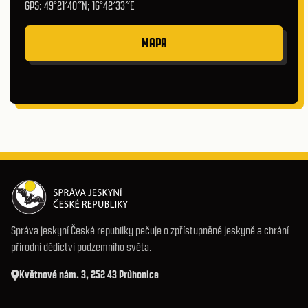
GPS: 49°21′40″N; 16°42′33″E
MAPA
Správa jeskyní České republiky pečuje o zpřístupněné jeskyně a chrání
přírodní dědictví podzemního světa.
Květnové nám. 3, 252 43 Průhonice